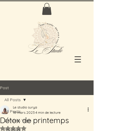
Post
All Posts
Le studio surya
All Posts
18 mars 2023
4 min de lecture
Détox de printemps
Conseils Yoga
Noté NaN étoiles sur 5.
musique