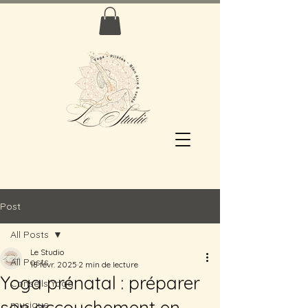
Post
All Posts
Le Studio
All Posts
18 févr. 2025
2 min de lecture
Yoga prénatal : préparer
Conseils Yoga
son accouchement en
musique