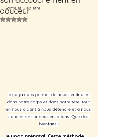
Santé et Bien être
douceur
Noté NaN étoiles sur 5.
le yoga nous permet de nous sentir bien 
dans notre corps et dans notre tête, tout 
en nous aidant à nous détendre et à nous 
concentrer sur nos sensations. Que des 
bienfaits !
le yoga prénatal. Cette méthode 