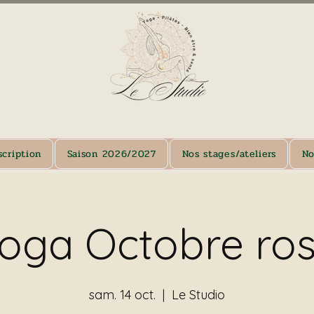
cription
Saison 2026/2027
Nos stages/ateliers
No
oga Octobre ro
sam. 14 oct.
  |  
Le Studio