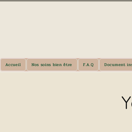
Accueil
Nos soins bien être
F.A.Q
Document ins
Y