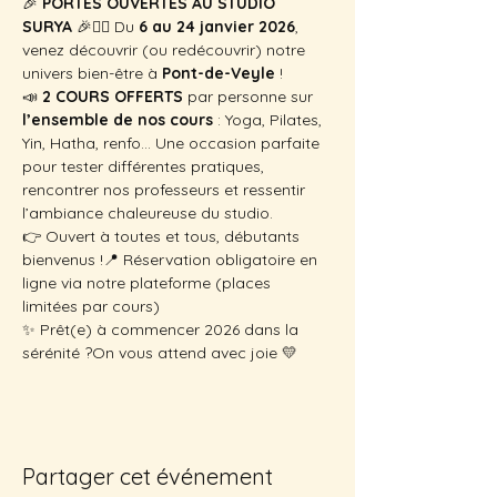
🎉 
PORTES OUVERTES AU STUDIO 
SURYA
 🎉🧘‍♀️ Du 
6 au 24 janvier 2026
, 
venez découvrir (ou redécouvrir) notre 
univers bien-être à 
Pont-de-Veyle
 !
📣 
2 COURS OFFERTS
 par personne sur 
l’ensemble de nos cours
 : Yoga, Pilates, 
Yin, Hatha, renfo… Une occasion parfaite 
pour tester différentes pratiques, 
rencontrer nos professeurs et ressentir 
l’ambiance chaleureuse du studio.
👉 Ouvert à toutes et tous, débutants 
bienvenus !📍 Réservation obligatoire en 
ligne via notre plateforme (places 
limitées par cours)
✨ Prêt(e) à commencer 2026 dans la 
sérénité ?On vous attend avec joie 💛
Partager cet événement