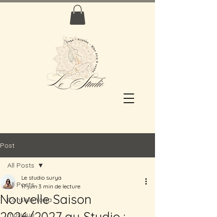
Post
All Posts
Le studio surya
All Posts
17 juin
3 min de lecture
Nouvelle Saison
Conseils Yoga
2026/2027 au Studio :
musique