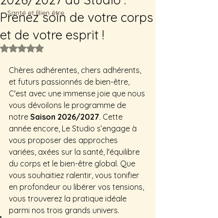
Santé et Bien être
Prenez soin de votre corps
et de votre esprit !
Noté NaN étoiles sur 5.
Chères adhérentes, chers adhérents, 
et futurs passionnés de bien-être,
C'est avec une immense joie que nous 
vous dévoilons le programme de 
notre 
Saison 2026/2027
. Cette 
année encore, Le Studio s’engage à 
vous proposer des approches 
variées, axées sur la santé, l'équilibre 
du corps et le bien-être global. Que 
vous souhaitiez ralentir, vous tonifier 
en profondeur ou libérer vos tensions, 
vous trouverez la pratique idéale 
parmi nos trois grands univers.